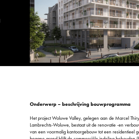
l
Onderwerp – beschrijving bouwprogramma
Het project Woluwe Valley, gelegen aan de Marcel Thiryl
Lambrechts-Woluwe, bestaat uit de renovatie -en verbo
van een voormalig kantoorgebouw tot een residentieel
begane grond blijft de commerciële indeling behouden (fit