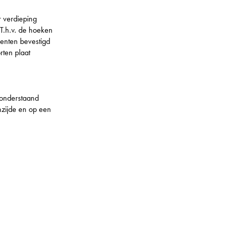
 verdieping
 T.h.v. de hoeken
enten bevestigd
rten plaat
 onderstaand
nzijde en op een