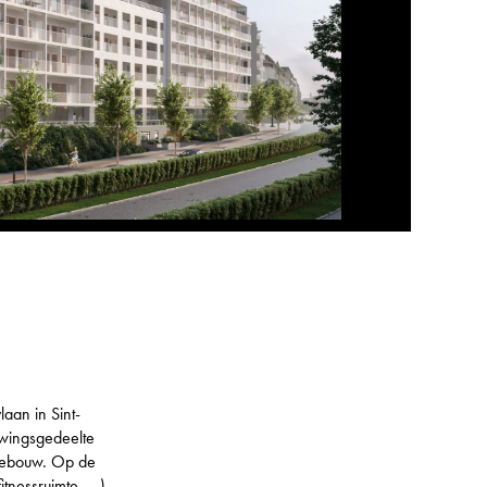
aan in Sint-
uwingsgedeelte
 gebouw. Op de
nessruimte, ...).