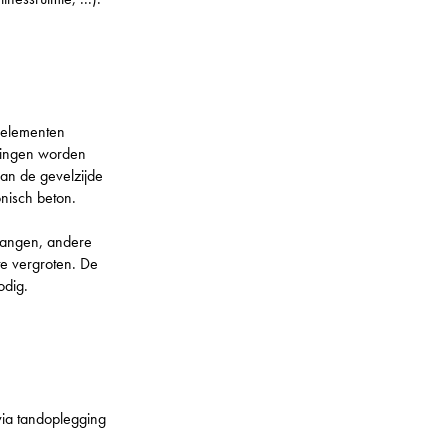
 elementen
epingen worden
Aan de gevelzijde
onisch beton.
vangen, andere
te vergroten. De
odig.
via tandoplegging