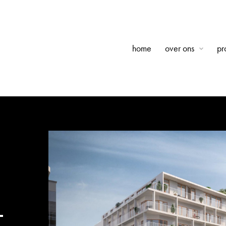
home
over ons
pr