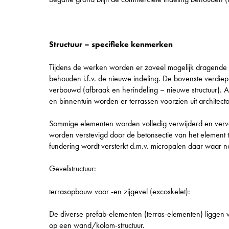
Structuur – specifieke kenmerken
Tijdens de werken worden er zoveel mogelijk dragende
behouden i.f.v. de nieuwe indeling. De bovenste verdi
verbouwd (afbraak en herindeling – nieuwe structuur). 
en binnentuin worden er terrassen voorzien uit architect
Sommige elementen worden volledig verwijderd en ver
worden verstevigd door de betonsectie van het element 
fundering wordt versterkt d.m.v. micropalen daar waar n
Gevelstructuur:
terrasopbouw voor -en zijgevel (excoskelet):
De diverse prefab-elementen (terras-elementen) liggen 
op een wand/kolom-structuur.