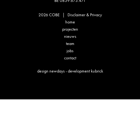
BE 0839.673.471
2026 COBE |
Disclaimer & Privacy
home
projecten
nieuws
team
jobs
contact
design
newdays
- development
kubrick