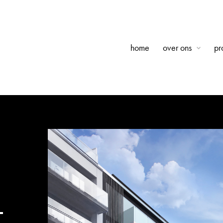
home
over ons
pr