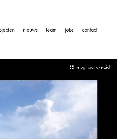
ojecten
nieuws
team
jobs
contact
terug naar overzicht