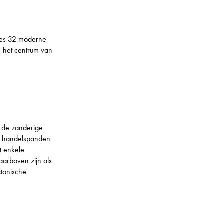
nes 32 moderne
n het centrum van
 de zanderige
le handelspanden
t enkele
aarboven zijn als
ctonische