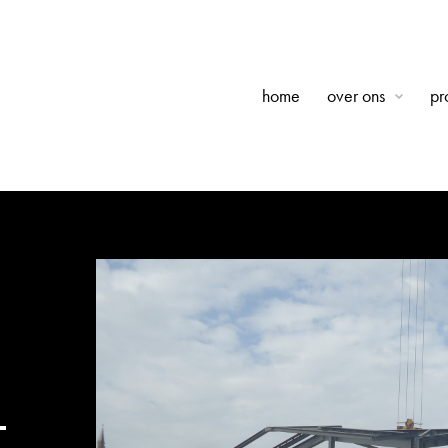
home
over ons
pr