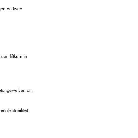
ingen en twee
een liftkern in
betongewelven om
ale stabiliteit