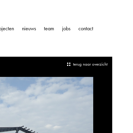
ojecten
nieuws
team
jobs
contact
terug naar overzicht