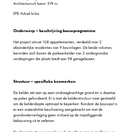
Architectonisch beton: SVK nv
EPB: Kubiek bvba
Onderwerp – beschrijving bouwprogramma
Het project omvat 108 appartementen, verdeeld over 2
afzonderlijke residenties van 9 bouwlagen. De beide volumes
bevinden zich boven de parkeerkelder van 2 ondergrondse
verdiepingen die plaats biedt aan 98 garageboxen.
Structuur – specifieke kenmerken
De kelder zet aan op zeer ondraagkrachtige grond en is daartoe
op palen gefundeerd. Er is met de kelderstructuur naar gestreefd
om de kelderdiepte optimaal te beperken. Rondom de bouwput is
er een waterdichte beschoeiing aangebracht om met de
grondwaterverlaging geen invloed op de naastliggende
bebouwing uit te oefenen.
De draagstructuur is opgebouwd uit volle muren in snelbouw en