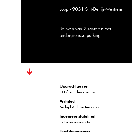
Loop -
9051
Sint-Denijs-Westrem
Bouwen van 2 kantoren met
ondergrondse parking
Opdrachtgever
't Hof ten Clinckaert bv
Architect
Archipl Architecten cvba
Ingenieur stabiliteit
Cobe ingenieurs bv
Hoofdaannemer