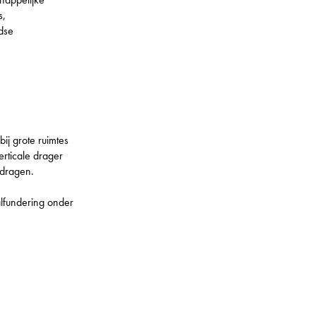
s,
dse
ij grote ruimtes
rticale drager
 dragen.
lfundering onder