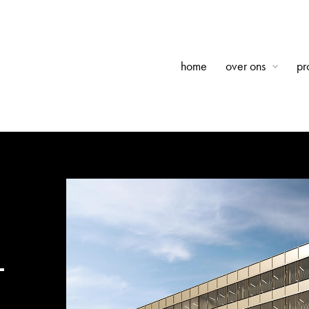
home
over ons
pr