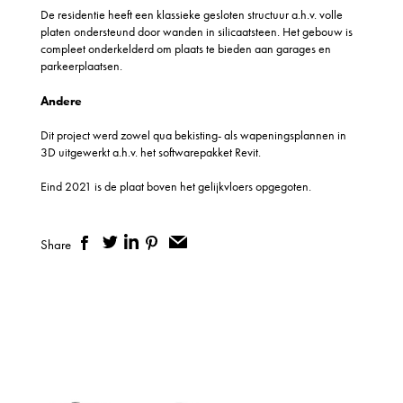
De residentie heeft een klassieke gesloten structuur a.h.v. volle
platen ondersteund door wanden in silicaatsteen. Het gebouw is
compleet onderkelderd om plaats te bieden aan garages en
parkeerplaatsen.
Andere
Dit project werd zowel qua bekisting- als wapeningsplannen in
3D uitgewerkt a.h.v. het softwarepakket Revit.
Eind 2021 is de plaat boven het gelijkvloers opgegoten.
Share