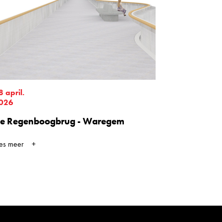
8 april.
026
e Regenboogbrug - Waregem
ees meer