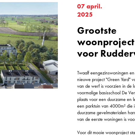
07 april.
2025
Grootste
woonproject
voor Rudder
Twaalf eengezinswoningen en 
nieuwe project "Green Yard" v
van de werf is voorzien in de l
voormalige basisschool De Ve
plaats voor een duurzame en l
een parktuin van 4000m² die i
duurzame gevelmaterialen harmo
van de eerste woningen is vo
Voor dit mooie woonproject st