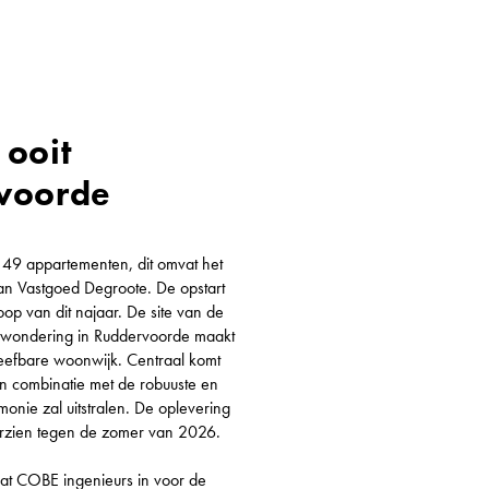
 ooit
voorde
49 appartementen, dit omvat het
an Vastgoed Degroote. De opstart
oop van dit najaar. De site van de
rwondering in Ruddervoorde maakt
eefbare woonwijk. Centraal komt
n combinatie met de robuuste en
nie zal uitstralen. De oplevering
orzien tegen de zomer van 2026.
aat COBE ingenieurs in voor de