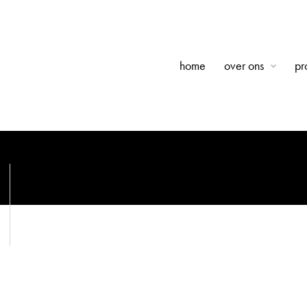
home
over ons
pr